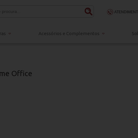
ATENDIMEN
(48) 3203-
ras
Acessórios e Complementos
So
48 98834-
sac@escritola
ome Office