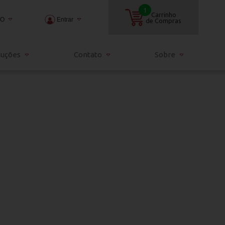
1
Carrinho
TO
Entrar
de Compras
2000
luções
Contato
Sobre
3000
ndia.com.br