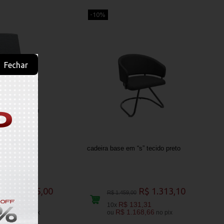
-10%
Fechar
 cinza
cadeira base em “s” tecido preto
R$ 2.565,00
R$ 1.313,10
00
R$ 1.459,00
256,50
R$ 131,31
10x
.282,85
R$ 1.168,66
no pix
ou
no pix