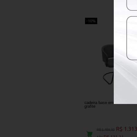
-10%
cadeira base em “s” couríssi
grafite
R$ 1.313
R$ 1.459,00
R$ 131,31