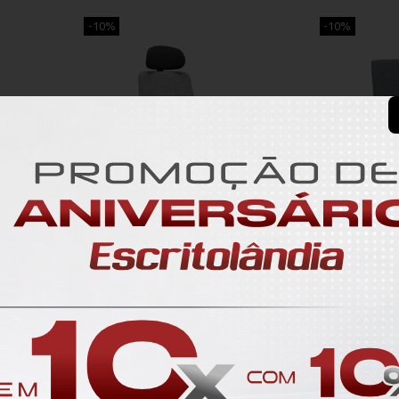
-10%
-10%
o de
Cadeira Presidente com apoio de
Cadeira Diretor
cabeça
,50
R$ 2.479,50
R$ 2.755,00
R$ 2.850,
R$ 247,95
R$ 
10x
10x
R$ 2.206,75
R$ 2
ou
no pix
ou