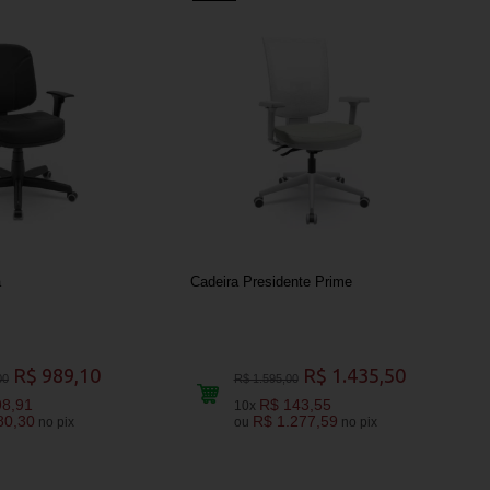
a
Cadeira Presidente Prime
R$ 989,10
R$ 1.435,50
00
R$ 1.595,00
98,91
R$ 143,55
10x
80,30
R$ 1.277,59
no pix
ou
no pix