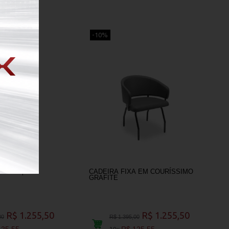
-10%
 tecido preto
CADEIRA FIXA EM COURÍSSIMO
GRAFITE
R$ 1.255,50
R$ 1.255,50
00
R$ 1.395,00
125,55
R$ 125,55