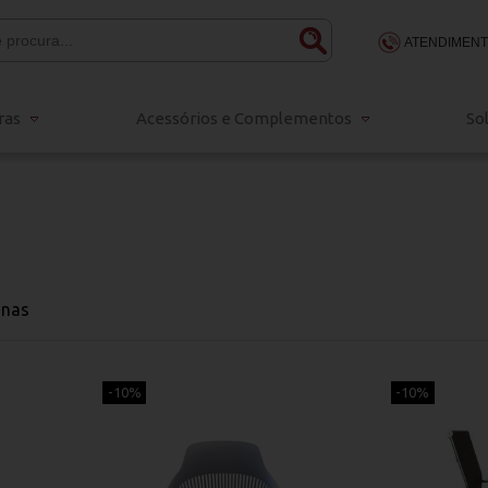
ATENDIMEN
(48) 3203-
ras
Acessórios e Complementos
So
48 98834-
sac@escritola
inas
-10%
-10%