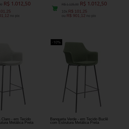
R$ 1.012,50
R$ 1.012,50
00
R$ 1.125,00
101,25
R$ 101,25
10x
01,12
R$ 901,12
no pix
ou
no pix
-10%
 Claro - em Tecido
Banqueta Verde - em Tecido Buclê
utura Metálica Preta
com Estrutura Metálica Preta