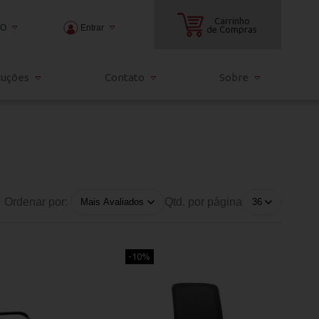
Carrinho
TO
Entrar
de Compras
2000
luções
Contato
Sobre
3000
ndia.com.br
Ordenar por:
Qtd. por página
-10%