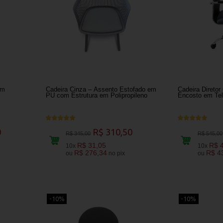
om
Cadeira Cinza – Assento Estofado em
Cadeira Diretor 
PU com Estrutura em Polipropileno
Encosto em Te
0
R$ 310,50
R$ 345,00
R$ 545,00
R$ 31,05
R$ 
10x
10x
R$ 276,34
R$ 4
ou
no pix
ou
-10%
-10%