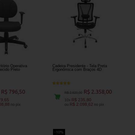
itório Operativa
Cadeira Presidente - Tela Preta
ecido Preto
Ergonômica com Braços 4D
R$ 796,50
R$ 2.358,00
R$ 2.620,00
79,65
R$ 235,80
10x
08,88
R$ 2.098,62
no pix
ou
no pix
-10%