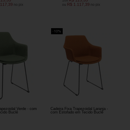
10x
.117,39
R$ 1.117,39
no pix
ou
no pix
-10%
apezoidal Verde - com
Cadeira Fixa Trapezoidal Laranja -
cido Buclê
com Estofado em Tecido Buclê