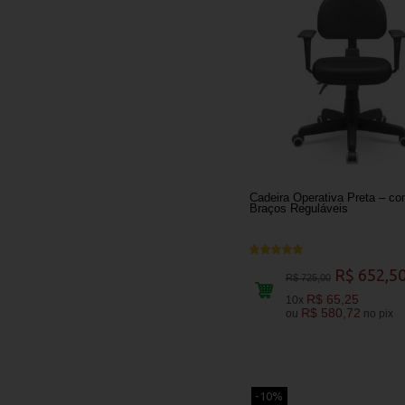
Cadeira Operativa Preta – c
Braços Reguláveis
R$ 652,5
R$ 725,00
R$ 65,25
10x
R$ 580,72
ou
no pix
-10%