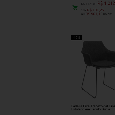
R$ 1.012
R$ 1.125,00
R$ 101,25
10x
R$ 901,12
ou
no pix
-10%
Cadeira Fixa Trapezoidal Cin
Estofado em Tecido Buclê