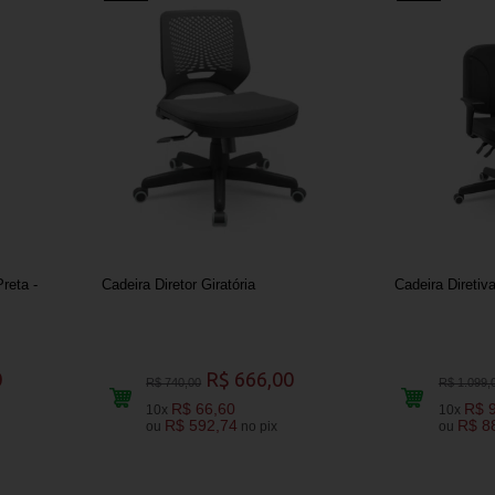
Preta -
Cadeira Diretor Giratória
Cadeira Diretiv
0
R$ 666,00
R$ 740,00
R$ 1.099,
R$ 66,60
R$ 
10x
10x
R$ 592,74
R$ 8
ou
no pix
ou