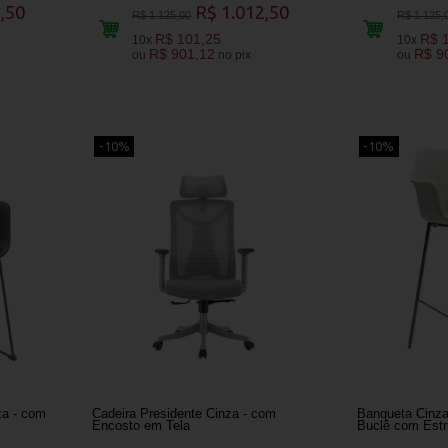
,50
R$ 1.012,50
R$ 1.125,00
R$ 1.125,
R$ 101,25
R$ 
10x
10x
R$ 901,12
R$ 9
ou
no pix
ou
-10%
-10%
za - com
Cadeira Presidente Cinza - com
Banqueta Cinza
Encosto em Tela
Buclê com Estr