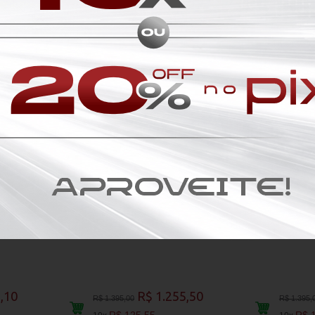
-10%
-10%
mo
Cadeira fixa em tecido fendi
Cadeira fixa em
,10
R$ 1.255,50
R$ 1.395,00
R$ 1.395,
R$ 125,55
R$ 