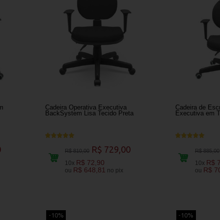
om
Cadeira Operativa Executiva
Cadeira de Escr
BackSystem Lisa Tecido Preta
Executiva em T
0
R$ 729,00
R$ 810,00
R$ 885,00
R$ 72,90
R$ 
10x
10x
R$ 648,81
R$ 7
ou
no pix
ou
-10%
-10%