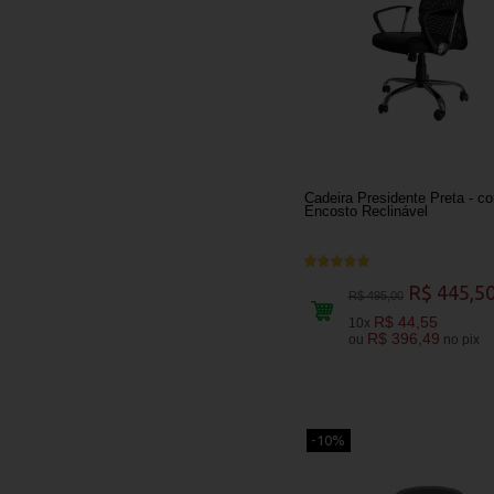
Cadeira Presidente Preta - c
Encosto Reclinável
R$ 445,5
R$ 495,00
R$ 44,55
10x
R$ 396,49
ou
no pix
-10%