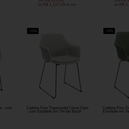
10x
10x
R$ 1.117,39
R$ 1
ou
no pix
ou
-10%
-10%
e - com
Cadeira Fixa Trapezoidal Cinza Claro
Cadeira Fixa Tr
- com Estofado em Tecido Buclê
Estofado em Te