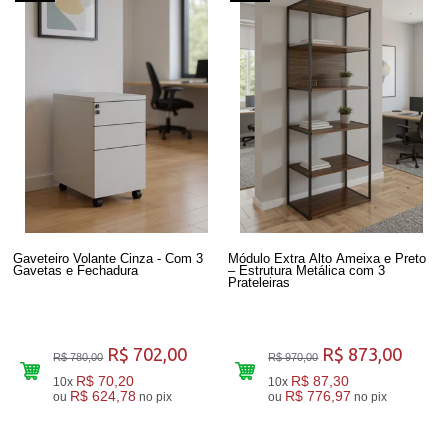
Gaveteiro Volante Cinza - Com 3
Módulo Extra Alto Ameixa e Preto
Gavetas e Fechadura
– Estrutura Metálica com 3
Prateleiras
R$ 702,00
R$ 873,00
R$ 780,00
R$ 970,00
R$ 70,20
R$ 87,30
10x
10x
R$ 624,78
R$ 776,97
ou
no pix
ou
no pix