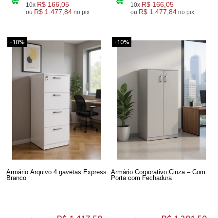
R$ 166,05
R$ 166,05
10x
10x
R$ 1.477,84
R$ 1.477,84
ou
no pix
ou
no pix
-10%
-10%
Armário Arquivo 4 gavetas Express
Armário Corporativo Cinza – Com
Branco
Porta com Fechadura