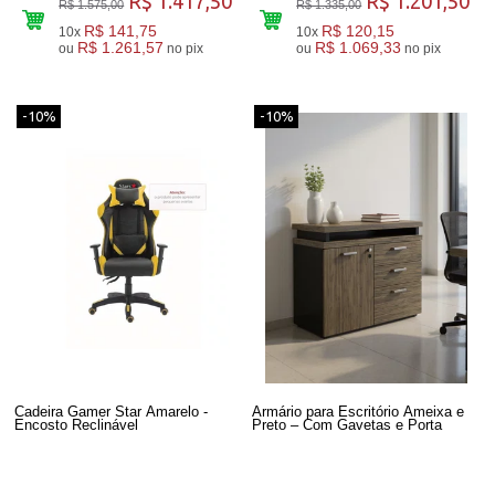
R$ 1.417,50
R$ 1.201,50
R$ 1.575,00
R$ 1.335,00
R$ 141,75
R$ 120,15
10x
10x
R$ 1.261,57
R$ 1.069,33
ou
no pix
ou
no pix
-10%
-10%
Cadeira Gamer Star Amarelo -
Armário para Escritório Ameixa e
Encosto Reclinável
Preto – Com Gavetas e Porta