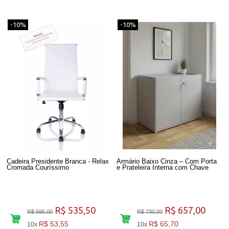
-10%
-10%
Cadeira Presidente Branca - Relax
Armário Baixo Cinza – Com Porta
Cromada Couríssimo
e Prateleira Interna com Chave
R$ 535,50
R$ 657,00
R$ 595,00
R$ 730,00
R$ 53,55
R$ 65,70
10x
10x