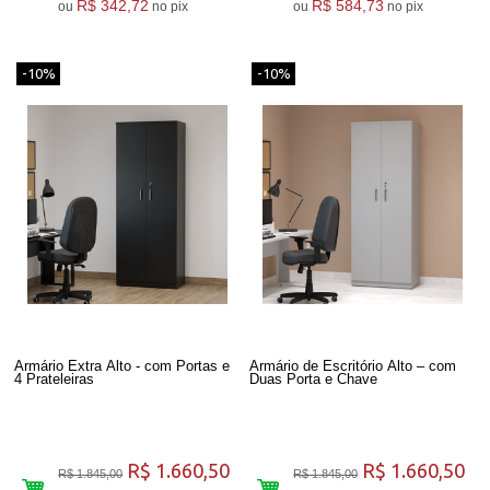
R$ 342,72
R$ 584,73
ou
no pix
ou
no pix
-10%
-10%
Armário Extra Alto - com Portas e
Armário de Escritório Alto – com
4 Prateleiras
Duas Porta e Chave
R$ 1.660,50
R$ 1.660,50
R$ 1.845,00
R$ 1.845,00