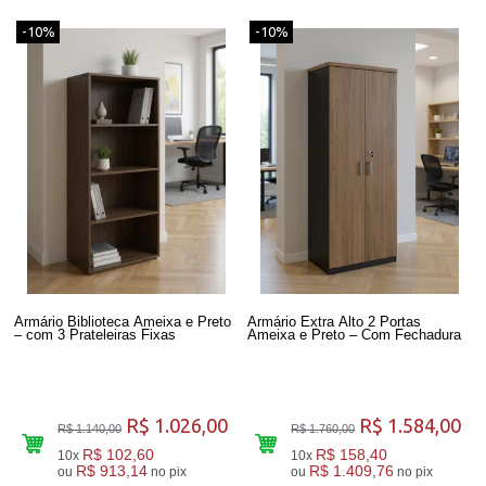
-10%
-10%
Armário Biblioteca Ameixa e Preto
Armário Extra Alto 2 Portas
– com 3 Prateleiras Fixas
Ameixa e Preto – Com Fechadura
R$ 1.026,00
R$ 1.584,00
R$ 1.140,00
R$ 1.760,00
R$ 102,60
R$ 158,40
10x
10x
R$ 913,14
R$ 1.409,76
ou
no pix
ou
no pix