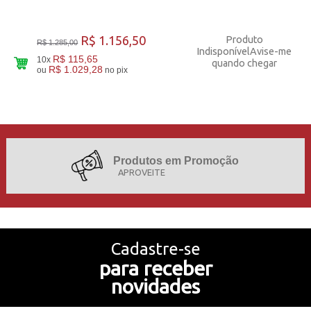
R$ 1.156,50
Produto
R$ 1.285,00
Indisponível
Avise-me
R$ 115,65
10x
quando chegar
R$ 1.029,28
ou
no pix
20
Produtos
Produtos em Promoção
APROVEITE
Projetos de Sucesso
Cadastre-se
para receber
Nossa História
novidades