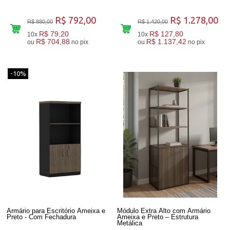
R$ 792,00
R$ 1.278,00
R$ 880,00
R$ 1.420,00
R$ 79,20
R$ 127,80
10x
10x
R$ 704,88
R$ 1.137,42
ou
no pix
ou
no pix
-10%
Armário para Escritório Ameixa e
Módulo Extra Alto com Armário
Preto - Com Fechadura
Ameixa e Preto – Estrutura
Metálica