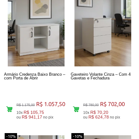
Armário Credenza Baixo Branco –
Gaveteiro Volante Cinza – Com 4
com Porta de Abrir
Gavetas e Fechadura
R$ 1.057,50
R$ 702,00
R$ 1.175,00
R$ 780,00
R$ 105,75
R$ 70,20
10x
10x
R$ 941,17
R$ 624,78
ou
no pix
ou
no pix
-10%
-10%