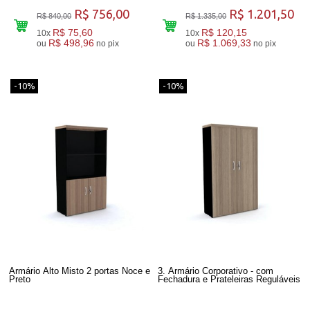
R$ 756,00
R$ 1.201,50
R$ 840,00
R$ 1.335,00
R$ 75,60
R$ 120,15
10x
10x
R$ 498,96
R$ 1.069,33
ou
no pix
ou
no pix
-10%
-10%
Armário Alto Misto 2 portas Noce e
3. Armário Corporativo - com
Preto
Fechadura e Prateleiras Reguláveis