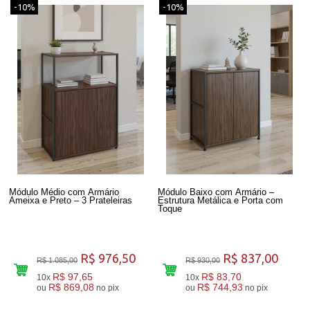
-10%
-10%
Módulo Médio com Armário
Módulo Baixo com Armário –
Ameixa e Preto – 3 Prateleiras
Estrutura Metálica e Porta com
Toque
R$ 976,50
R$ 837,00
R$ 1.085,00
R$ 930,00
R$ 97,65
R$ 83,70
10x
10x
R$ 869,08
R$ 744,93
ou
no pix
ou
no pix