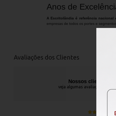
Anos de Excelênci
A Escritolândia é referência nacional
empresas de todos os portes e segmentos,
Avaliações dos Clientes
Nossos clientes fa
veja algumas avaliações de pr