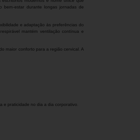
escritórios modernos e home office que
ndo bem-estar durante longas jornadas de
xibilidade e adaptação às preferências do
respirável mantém ventilação contínua e
 maior conforto para a região cervical. A
e praticidade no dia a dia corporativo.