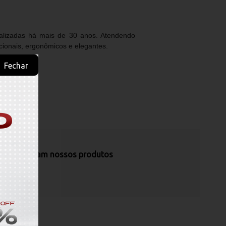
alizadas há mais de 30 anos. Atendendo
ionais, ergonômicos e elegantes.
Fechar
s recomendam nossos produtos