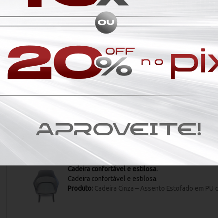
Recomendo
Produto:
Cadeira Diretor Giratória Cinza – Encosto
agilidade
produto de boa qualidade
Produto:
Cadeira Operativa Executiva BackSystem Lis
Cadeira confortável e estilosa.
Cadeira confortável e estilosa.
Produto:
Cadeira Cinza – Assento Estofado em PU c