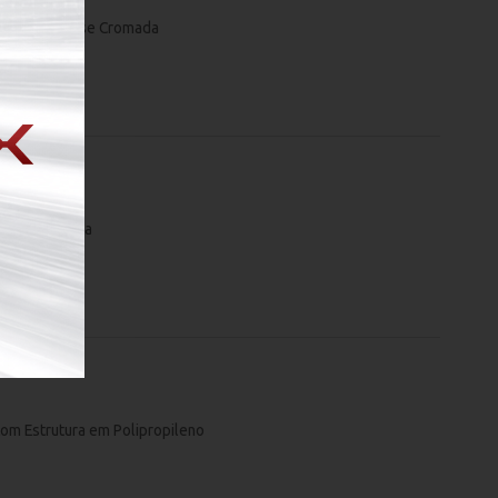
 em Tela e Base Cromada
a Tecido Preta
om Estrutura em Polipropileno