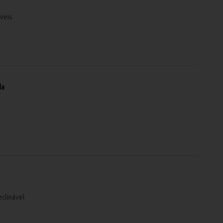
veis
da
eclinável