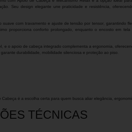
imo com Apoio de Cabeça e Mecanismo Relax é a opção ideal para 
cação. Seu design elegante une praticidade e resistência, oferece
suave com travamento e ajuste de tensão por tensor, garantindo fle
simo proporciona conforto prolongado, enquanto o encosto em tela 
l, e o apoio de cabeça integrado complementa a ergonomia, oferecendo
arante durabilidade, mobilidade silenciosa e proteção ao piso.
 Cabeça é a escolha certa para quem busca aliar elegância, ergonomia 
ÇÕES TÉCNICAS