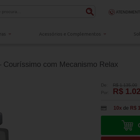
ATENDIMEN
(48) 3203-
ras
Acessórios e Complementos
So
48 98834-
sac@escritola
 – Couríssimo com Mecanismo Relax
De:
R$ 1.135,00
R$ 1.0
Por:
10x
de
R$ 