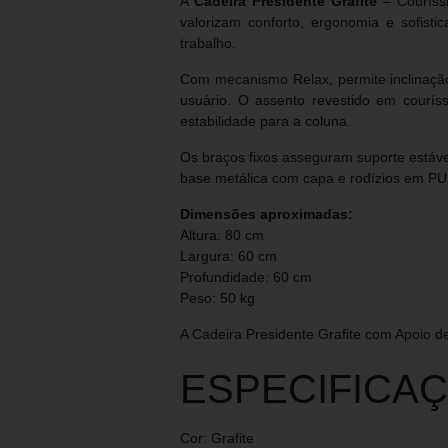
A
Cadeira Presidente Grafite
– Couríss
valorizam conforto, ergonomia e sofisti
trabalho.
Com mecanismo Relax, permite inclinação 
usuário. O assento revestido em courís
estabilidade para a coluna.
Os braços fixos asseguram suporte estáve
base metálica com capa e rodízios em PU g
Dimensões aproximadas:
Altura: 80 cm
Largura: 60 cm
Profundidade: 60 cm
Peso: 50 kg
A Cadeira Presidente Grafite com Apoio de
ESPECIFICA
Cor: Grafite