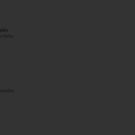
dades
o Relax
l
Cromados