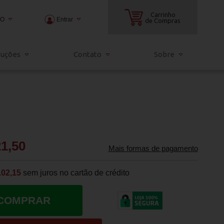
Carrinho
TO
Entrar
de Compras
2000
luções
Contato
Sobre
3000
ndia.com.br
21,50
Mais formas de pagamento
102,15
sem juros no cartão de crédito
COMPRAR