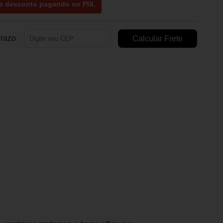
e desconto
pagando no
PIX
.
Prazo