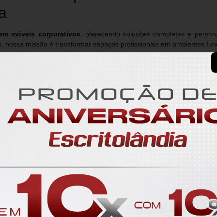
a
 em móveis corporativos
, oferecendo soluções completas e person
 nossa missão é transformar espaços profissionais em ambientes func
100%
dos cliente
lam por nós!
odutos da nossa loja.
Cadeira linda e confortável. Ótimo custo/beneficio.