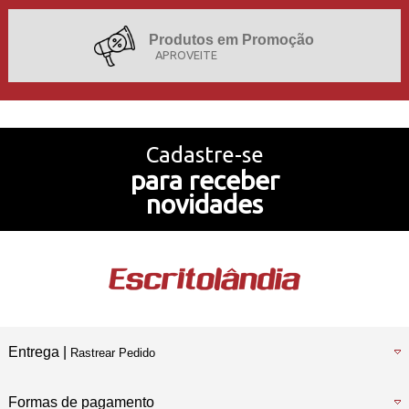
Produtos em Promoção
APROVEITE
Projetos de Sucesso
Cadastre-se
para receber
Nossa História
novidades
Temos também
Loja Física
Entrega |
Rastrear Pedido
Formas de pagamento