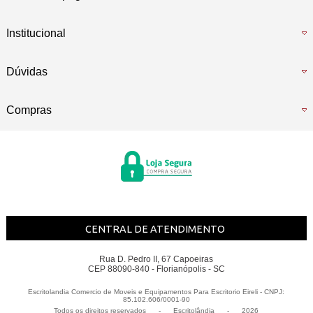
Institucional
Dúvidas
Compras
CENTRAL DE ATENDIMENTO
Rua D. Pedro II, 67 Capoeiras
CEP 88090-840 - Florianópolis - SC
Escritolandia Comercio de Moveis e Equipamentos Para Escritorio Eireli - CNPJ:
85.102.606/0001-90
Todos os direitos reservados
-
Escritolândia
-
2026