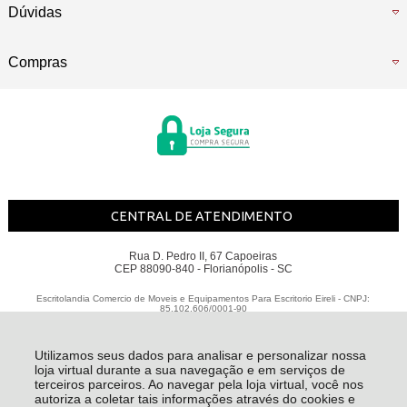
Dúvidas
Compras
CENTRAL DE ATENDIMENTO
Rua D. Pedro II, 67 Capoeiras
CEP 88090-840 - Florianópolis - SC
Escritolandia Comercio de Moveis e Equipamentos Para Escritorio Eireli - CNPJ:
85.102.606/0001-90
Todos os direitos reservados
-
Escritolândia
-
2026
Utilizamos seus dados para analisar e personalizar nossa
loja virtual durante a sua navegação e em serviços de
terceiros parceiros. Ao navegar pela loja virtual, você nos
autoriza a coletar tais informações através do cookies e