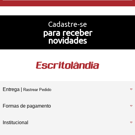
Projetos de Sucesso
Cadastre-se
para receber
Nossa História
novidades
Temos também
Loja Física
Entrega |
Rastrear Pedido
Formas de pagamento
Institucional