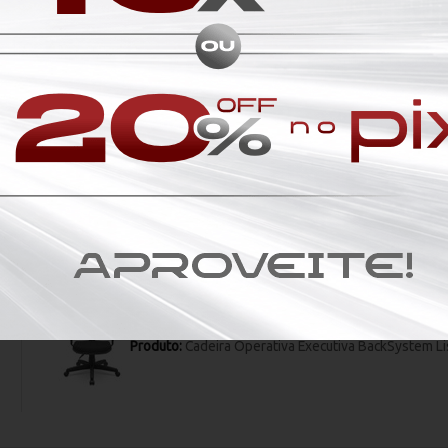
100%
dos cliente
lam por nós!
odutos da nossa loja.
Cadeira linda e confortável. Ótimo custo/benefici
Recomendo
Produto:
Cadeira Diretor Giratória Cinza – Encos
agilidade
produto de boa qualidade
Produto:
Cadeira Operativa Executiva BackSystem Li