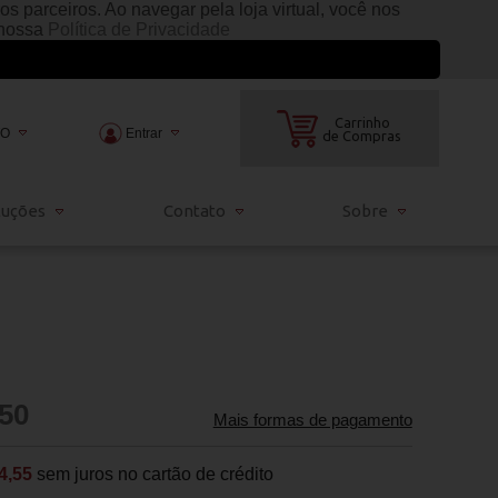
s parceiros. Ao navegar pela loja virtual, você nos
 nossa
Política de Privacidade
Carrinho
TO
Entrar
de Compras
2000
luções
Contato
Sobre
3000
ndia.com.br
50
Mais formas de pagamento
4,55
sem juros no cartão de crédito