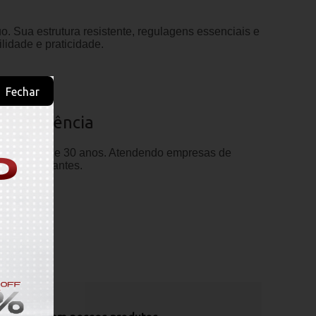
o. Sua estrutura resistente, regulagens essenciais e
lidade e praticidade.
Fechar
de Excelência
as há mais de 30 anos. Atendendo empresas de
cos e elegantes.