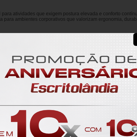
 para atividades que exigem postura elevada e conforto contínu
a para ambientes corporativos que valorizam ergonomia, durabi
ativo de Alto Padrão há Mais de 30 Anos 
 corporativos
, oferecendo soluções completas e personalizad
ormar espaços profissionais em ambientes funcionais, ergonômi