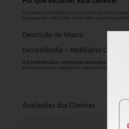
Por que escolher esta cadeira?
A Cadeira Secretária Caixa Couríssimo Preta é ideal
acabamento sofisticado fazem dela a escolha perfeit
Descrição da Marca
Escritolândia – Mobiliário Corpor
A Escritolândia é referência nacional em móveis
todos os portes e segmentos, nossa missão é transf
Avaliações dos Clientes