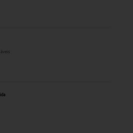
láveis
ida