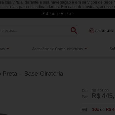
a loja virtual durante a sua navegação e em serviços de terceiro
e utilizá-las para estas finalidades. Em caso de dúvidas, acesse
Entendi e Aceito
ATENDIMEN
(48) 3203-
ras
Acessórios e Complementos
So
48 98834-
sac@escritola
 Preta – Base Giratória
De:
R$ 495,00
R$ 445,
Por:
10x
de
R$ 4