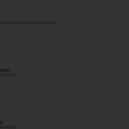
 com Estrutura em Polipropileno
idades
smo Relax
el
 Cromados