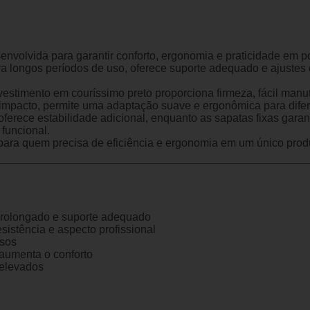
envolvida para garantir conforto, ergonomia e praticidade em 
ra longos períodos de uso, oferece suporte adequado e ajustes 
stimento em couríssimo preto proporciona firmeza, fácil manut
 impacto, permite uma adaptação suave e ergonômica para difer
 oferece estabilidade adicional, enquanto as sapatas fixas gar
 funcional.
 para quem precisa de eficiência e ergonomia em um único prod
prolongado e suporte adequado
esistência e aspecto profissional
isos
aumenta o conforto
 elevados
e