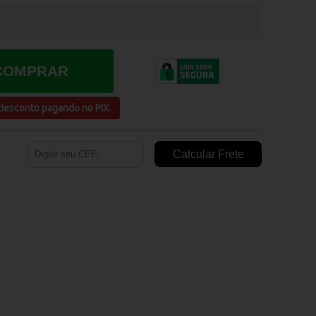
COMPRAR
desconto
pagando no
PIX
.
e