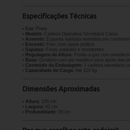
Especificações Técnicas
•
Cor:
Preta
•
Modelo:
Cadeira Operativa Secretária Caixa
•
Assento:
Espuma injetada revestida em couríssim
•
Encosto:
Fixo, com apoio prático
•
Sapatas:
Fixas, estáveis e resistentes
•
Regulagem de Altura:
Pistão a gás com amorteci
•
Base:
Giratória com aro metálico para apoio dos p
•
Conteúdo da Embalagem:
1 cadeira secretária c
•
Capacidade de Carga:
Até 110 kg
Dimensões Aproximadas
•
Altura:
105 cm
•
Largura:
42 cm
•
Profundidade:
38 cm