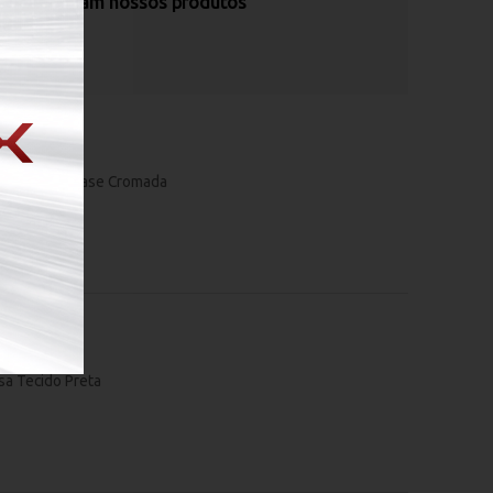
s recomendam nossos produtos
o.
to em Tela e Base Cromada
sa Tecido Preta