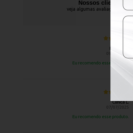
Nossos clientes fa
veja algumas avaliações de pr
Barbara S.
09/10/2025
Eu recomendo esse produto.
Clinica L.
07/07/2025
Eu recomendo esse produto.