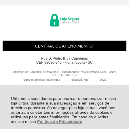
CENTRAL DE ATENDIMENTO
Rua D. Pedro II, 67 Capoeiras
CEP 88090-840 - Florianópolis - SC
Escritolandia Comercio de Moveis e Equipamentos Para Escritorio Eireli - CNPJ:
85.102.606/0001-90
Todos os direitos reservados
-
Escritolândia
-
2026
Utilizamos seus dados para analisar e personalizar nossa
loja virtual durante a sua navegação e em serviços de
terceiros parceiros. Ao navegar pela loja virtual, você nos
autoriza a coletar tais informações através do cookies e
utilizá-las para estas finalidades. Em caso de dúvidas,
acesse nossa
Política de Privacidade