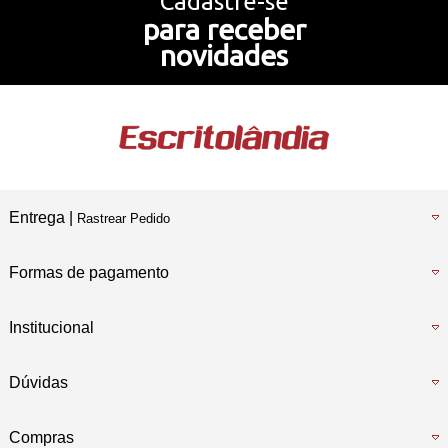
Cadastre-se
para receber
Nossa História
novidades
Temos também
Loja Física
Entrega |
Rastrear Pedido
Formas de pagamento
Institucional
Dúvidas
Compras