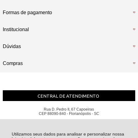
Formas de pagamento
Institucional
Dúvidas
Compras
CENTRAL DE ATENDIMENTO
Rua D. Pedro II, 67 Capoeiras
CEP 88090-840 - Florianópolis - SC
Escritolandia Comercio de Moveis e Equipamentos Para Escritorio Eireli - CNPJ:
85.102.606/0001-90
Todos os direitos reservados
-
Escritolândia
-
2026
Utilizamos seus dados para analisar e personalizar nossa