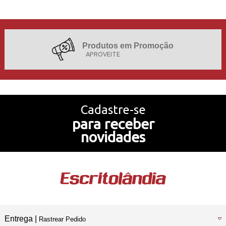
Produtos em Promoção
APROVEITE
Projetos de Sucesso
Cadastre-se
para receber
Nossa História
novidades
Temos também
Loja Física
Entrega |
Rastrear Pedido