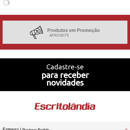
Produtos em Promoção
APROVEITE
Projetos de Sucesso
Cadastre-se
para receber
Nossa História
novidades
Temos também
Loja Física
Entrega |
Rastrear Pedido