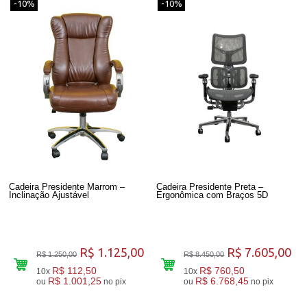
-10%
-10%
Cadeira Presidente Marrom –
Cadeira Presidente Preta –
Inclinação Ajustável
Ergonômica com Braços 5D
R$ 1.125,00
R$ 7.605,00
R$ 1.250,00
R$ 8.450,00
R$ 112,50
R$ 760,50
10x
10x
R$ 1.001,25
R$ 6.768,45
ou
no pix
ou
no pix