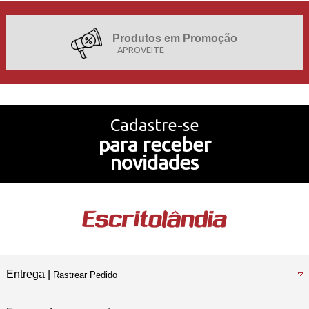
Produtos em Promoção
APROVEITE
Projetos de Sucesso
Cadastre-se
para receber
Nossa História
novidades
Temos também
Loja Física
Entrega |
Rastrear Pedido