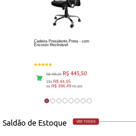
Cadeira Presidente Preta - com
Encosto Reclinável
R$ 445,50
R$ 495,00
R$ 44,55
10x
R$ 396,49
ou
no pix
Saldão de Estoque
VER TODOS