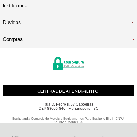
Institucional
Dúvidas
Compras
CENTRAL DE ATENDIMENTO
Rua D. Pedro II, 67 Capoeiras
CEP 88090-840 - Florianópolis - SC
Escritolandia Comercio de Moveis e Equipamentos Para Escritorio Eireli - CNPJ:
85.102.606/0001-90
Todos os direitos reservados
-
Escritolândia
-
2026